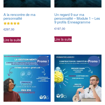
A la rencontre de ma
Un regard 9 sur ma
personnalité
personnalité – Module 1 – Les
9 profils Enneagramme
€
197,00
Note
€
297,00
5.00
sur 5
Lire la suite
Lire la suite
Promo !
Promo !