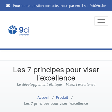
Pour toute question contactez-nous par email sur 9ci@9ci.be
T
o
g
g
l
e
n
a
v
Les 7 principes pour viser
i
g
l’excellence
a
t
Le développement éthique – Visez l'excellence
i
o
n
Accueil
/
Produit
/
Les 7 principes pour viser l’excellence