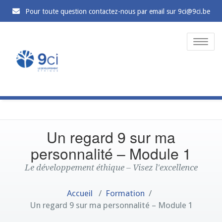
Pour toute question contactez-nous par email sur 9ci@9ci.be
Toggle
naviga
Un regard 9 sur ma
personnalité – Module 1
Le développement éthique – Visez l'excellence
Accueil
/
Formation
/
Un regard 9 sur ma personnalité – Module 1