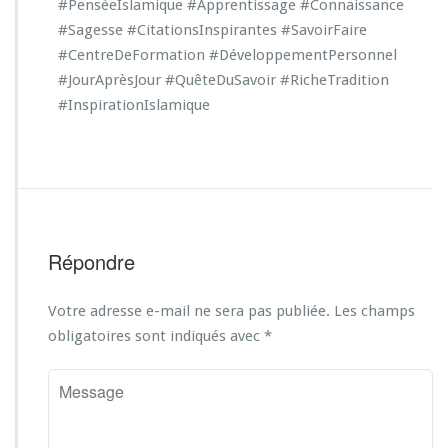
#PenséeIslamique
#Apprentissage
#Connaissance
#Sagesse
#CitationsInspirantes
#SavoirFaire
#CentreDeFormation
#DéveloppementPersonnel
#JourAprèsJour
#QuêteDuSavoir
#RicheTradition
#InspirationIslamique
Répondre
Votre adresse e-mail ne sera pas publiée.
Les champs
obligatoires sont indiqués avec
*