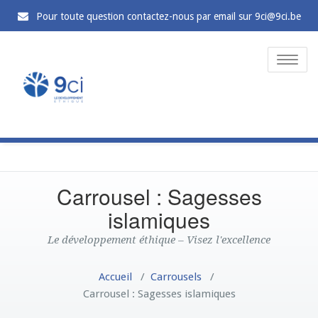
Pour toute question contactez-nous par email sur 9ci@9ci.be
Toggle
naviga
Carrousel : Sagesses
islamiques
Le développement éthique – Visez l'excellence
Accueil
/
Carrousels
/
Carrousel : Sagesses islamiques