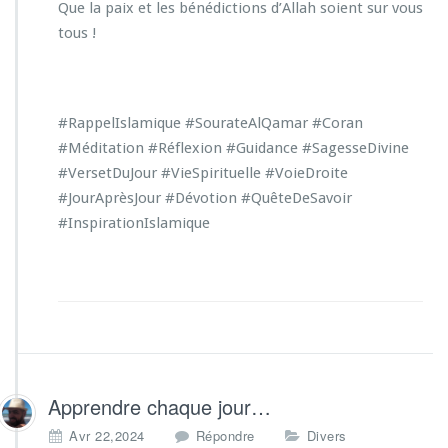
Que la paix et les bénédictions d’Allah soient sur vous
tous !
#RappelIslamique #SourateAlQamar #Coran
#Méditation #Réflexion #Guidance #SagesseDivine
#VersetDuJour #VieSpirituelle #VoieDroite
#JourAprèsJour #Dévotion #QuêteDeSavoir
#InspirationIslamique
Apprendre chaque jour…
Avr 22,2024
Répondre
Divers