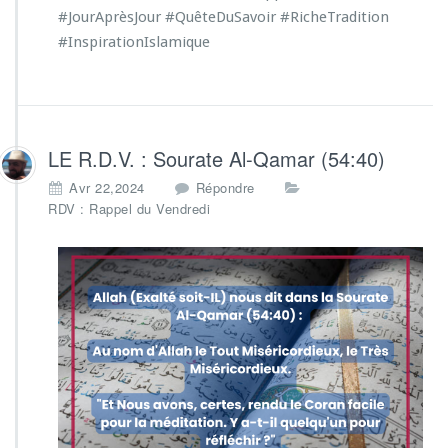
#JourAprèsJour
#QuêteDuSavoir
#RicheTradition
#InspirationIslamique
LE R.D.V. : Sourate Al-Qamar (54:40)
Avr 22,2024
Répondre
RDV : Rappel du Vendredi