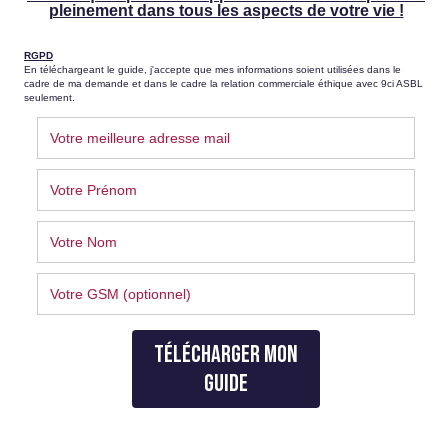
Module 1 – Les 9 profils Enneagramme
Abdelmagid Kouai
dans
A la rencontre de ma personnalité
Abdelmagid Kouai
dans
A la rencontre de ma personnalité
Gregory Ramis
dans
A la rencontre de ma personnalité
Sarah Idelgn
dans
A la rencontre de ma personnalité
Catégories
Business
Câlins
Carrousels