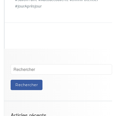
#JourAprèsJour
Articles récents