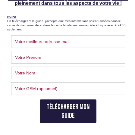
Capacité à désamorcer les conflits avec facilité
Force tranquille
Voix douce et apaisante
Large cercle de connaissances
Généralement aimé par la plupart des gens
Mouvements et gestes fluides et lents
Description du Type 9
Doux et agréables, les Neuf sont des médiateurs et des
conseillers qualifiés dans un groupe d’amis ou de
collègues. Ils travaillent dur dans les coulisses afin de
maintenir l’harmonie du groupe stable et fluide.
Ils savaient comment s’entendre avec chaque personne,
ce qui en fait d’excellents communiquants. Ils peuvent