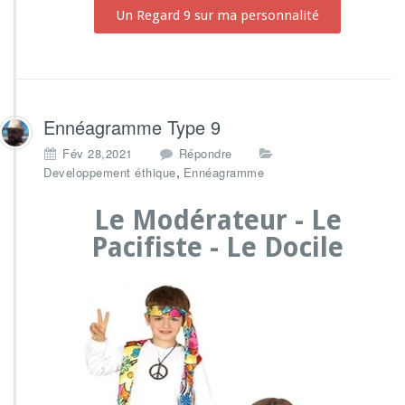
Un Regard 9 sur ma personnalité
Ennéagramme Type 9
Fév 28,2021
Répondre
,
Developpement éthique
Ennéagramme
Le Modérateur - Le
Pacifiste - Le Docile