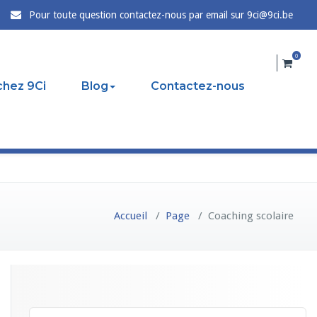
Pour toute question contactez-nous par email sur 9ci@9ci.be
0
hez 9Ci
Blog
Contactez-nous
Accueil
/
Page
/
Coaching scolaire