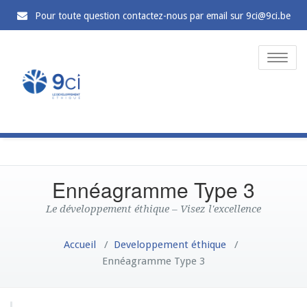
Pour toute question contactez-nous par email sur 9ci@9ci.be
Toggle
naviga
Ennéagramme Type 3
Le développement éthique – Visez l'excellence
Accueil
/
Developpement éthique
/
Ennéagramme Type 3