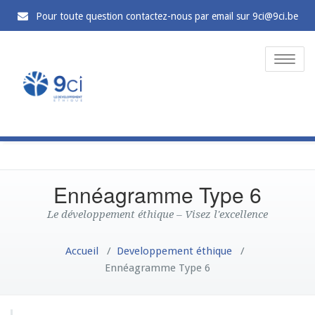
Pour toute question contactez-nous par email sur 9ci@9ci.be
Toggle
naviga
Ennéagramme Type 6
Le développement éthique – Visez l'excellence
Accueil
/
Developpement éthique
/
Ennéagramme Type 6