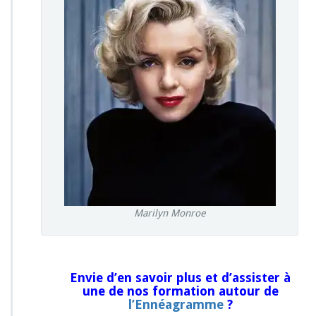
Marilyn Monroe
Envie d’en savoir plus et d’assister à
une de nos formation autour de
l’Ennéagramme
?