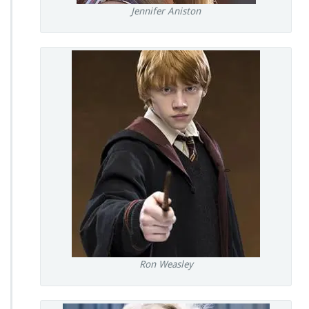
Jennifer Aniston
Ron Weasley