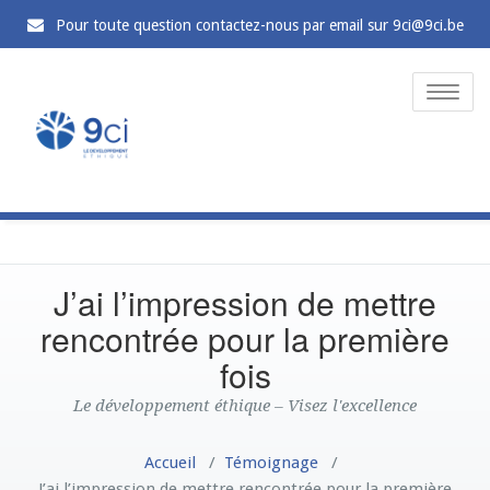
Pour toute question contactez-nous par email sur 9ci@9ci.be
Toggle
naviga
J’ai l’impression de mettre
rencontrée pour la première
fois
Le développement éthique – Visez l'excellence
Accueil
/
Témoignage
/
J’ai l’impression de mettre rencontrée pour la première