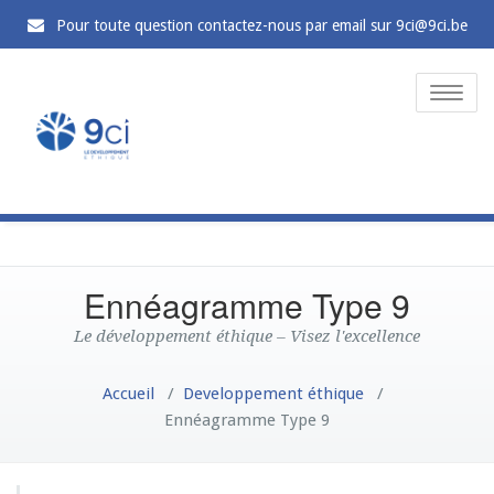
Pour toute question contactez-nous par email sur 9ci@9ci.be
Toggle
naviga
Ennéagramme Type 9
Le développement éthique – Visez l'excellence
Accueil
/
Developpement éthique
/
Ennéagramme Type 9