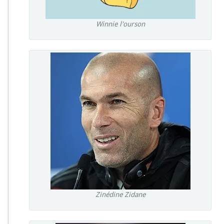
Winnie l'ourson
Zinédine Zidane